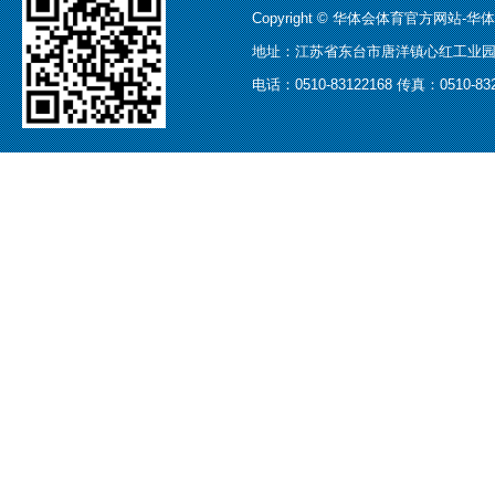
Copyright © 华体会体育官方网站-
地址：江苏省东台市唐洋镇心红工业园 苏I
电话：0510-83122168 传真：0510-832