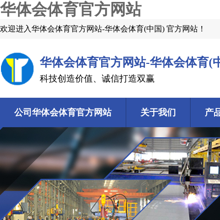
华体会体育官方网站
欢迎进入华体会体育官方网站-华体会体育(中国) 官方网站！
华体会体育官方网站-华体会体育(中
科技创造价值、诚信打造双赢
公司华体会体育官方网站
关于我们
产
华体会体育官方网站-华体会体育(中国)