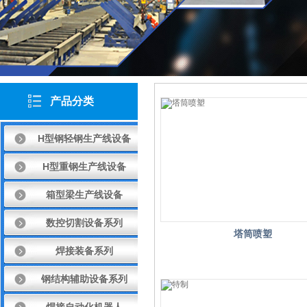
产品分类
H型钢轻钢生产线设备
H型重钢生产线设备
箱型梁生产线设备
数控切割设备系列
塔筒喷塑
焊接装备系列
钢结构辅助设备系列