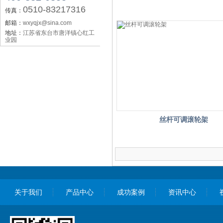
0510-83217316
传真：
邮箱：
wxyqjx@sina.com
地址：
江苏省东台市唐洋镇心红工
业园
丝杆可调滚轮架
关于我们
产品中心
成功案例
资讯中心