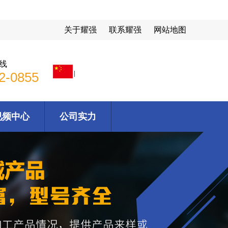
关于耀强
联系耀强
网站地图
线
2-0855
视频中心
公司实力