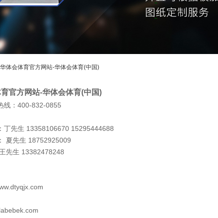
华体会体育官方网站-华体会体育(中国)
育官方网站-华体会体育(中国)
：400-832-0855
先生 13358106670 15295444688
夏先生 18752925009
先生 13382478248
w.dtyqjx.com
ebek.com