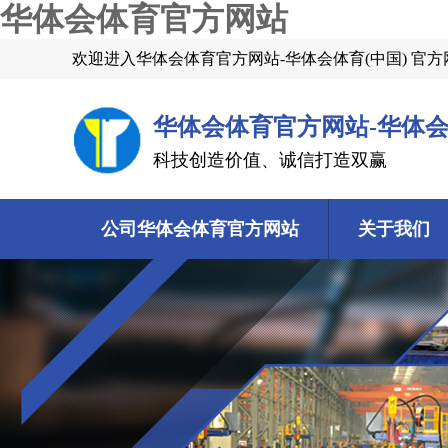
华体会体育官方网站
欢迎进入华体会体育官方网站-华体会体育(中国) 官方
华体会体育官方网站-华体会
科技创造价值、诚信打造双赢
公司华体会体育官方网站
关于我们
华体会体育官方网站-华体会体育(中国)