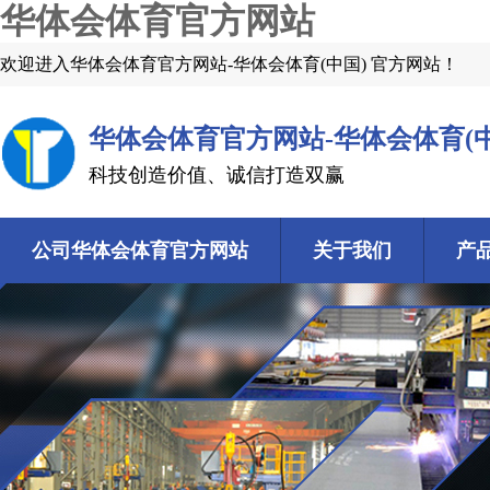
华体会体育官方网站
欢迎进入华体会体育官方网站-华体会体育(中国) 官方网站！
华体会体育官方网站-华体会体育(中
科技创造价值、诚信打造双赢
公司华体会体育官方网站
关于我们
产
华体会体育官方网站-华体会体育(中国)