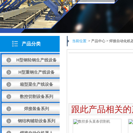
当前位置:
>
产品中心
>
焊接自动化机
产品分类
H型钢轻钢生产线设备
H型重钢生产线设备
箱型梁生产线设备
数控切割设备系列
跟此产品相关的
焊接装备系列
钢结构辅助设备系列