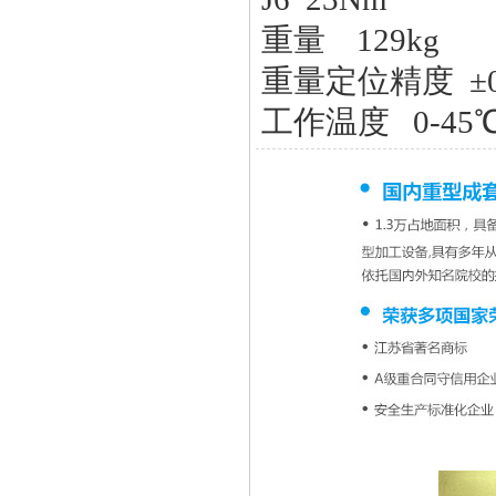
重量 129kg
重量定位精度 ±0
工作温度 0-45