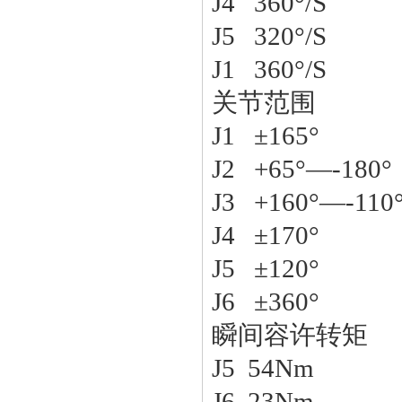
J4 360°/S
J5 320°/S
J1 360°/S
关节范围
J1 ±165°
J2 +65°—-180°
J3 +160°—-110
J4 ±170°
J5 ±120°
J6 ±360°
瞬间容许转矩
J5 54Nm
J6 23Nm