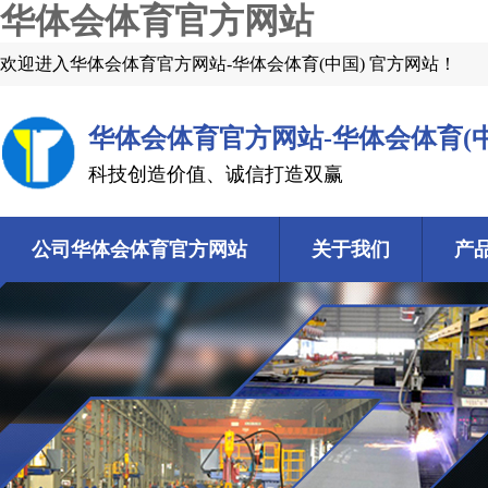
华体会体育官方网站
欢迎进入华体会体育官方网站-华体会体育(中国) 官方网站！
华体会体育官方网站-华体会体育(中
科技创造价值、诚信打造双赢
公司华体会体育官方网站
关于我们
产
华体会体育官方网站-华体会体育(中国)